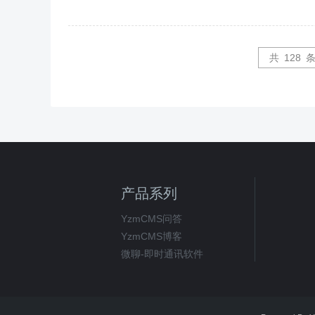
共
128
产品系列
YzmCMS问答
YzmCMS博客
微聊-即时通讯软件