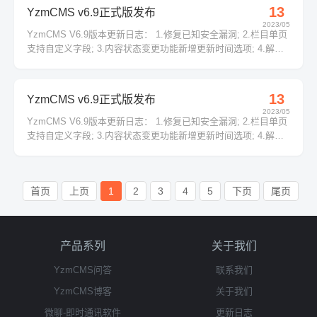
能...
13
YzmCMS v6.9正式版发布
2023/05
YzmCMS V6.9版本更新日志： 1.修复已知安全漏洞; 2.栏目单页
支持自定义字段; 3.内容状态变更功能新增更新时间选项; 4.解决
不同模型下的栏目无法选择的问题; 5.附件管理新增附件统计功
能; 6.系统模板标签支持对象语法调用; 7.会员组权限别新增删除
站内文件设置; 8.模型字段列表支持一键启用...
13
YzmCMS v6.9正式版发布
2023/05
YzmCMS V6.9版本更新日志： 1.修复已知安全漏洞; 2.栏目单页
支持自定义字段; 3.内容状态变更功能新增更新时间选项; 4.解决
不同模型下的栏目无法选择的问题; 5.附件管理新增附件统计功
能; 6.系统模板标签支持对象语法调用; 7.会员组权限别新增删除
站内文件设置; 8.模型字段列表支持一键启用...
首页
上页
1
2
3
4
5
下页
尾页
产品系列
关于我们
YzmCMS问答
联系我们
YzmCMS博客
关于我们
微聊-即时通讯软件
更新日志