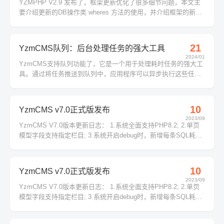
YZMPHP V2.9 发布了，框架更新优化了很多细节问题，本文主
要介绍更新的DB操作类 wheres 方法的使用，并介绍框架的新版
本中如何查询数据及使用，旧版本的文档手册请转至 h...
21
YzmCMS队列：后台处理任务的强大工具
2024/01
YzmCMS支持队列功能了，它是一个用于处理耗时任务的强大工
具。通过将任务推送到队列中，应用程序可以异步执行这些任
务，从而释放主线程并提高性能。本文将介绍YzmCMS队列的基
本概念、配置、创建任务和推送到队列的方法，以及如何处理队
列中的任务。
10
YzmCMS v7.0正式版发布
2023/09
YzmCMS V7.0版本更新日志： 1.系统全面支持PHP8.2; 2.单页
模型字段支持指定栏目; 3.系统开启debug时，新增每条SQL耗时;
4.自定义表单优化，表单模板支持自定义样式; 5.图像裁剪优化，
裁剪后自动删除原图; 6.后台栏目管理列表展开状态新增记忆功
能...
10
YzmCMS v7.0正式版发布
2023/09
YzmCMS V7.0版本更新日志： 1.系统全面支持PHP8.2; 2.单页
模型字段支持指定栏目; 3.系统开启debug时，新增每条SQL耗时;
4.自定义表单优化，表单模板支持自定义样式; 5.图像裁剪优化，
裁剪后自动删除原图; 6.后台栏目管理列表展开状态新增记忆功