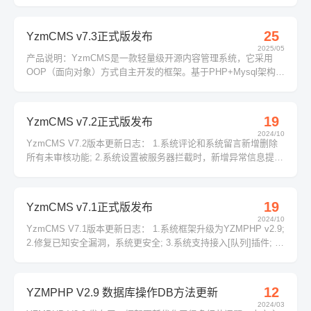
格，支持单聊和群聊，支持发送表情、图片、视频、文件、视频
通话等功能，支持跨平台运行（Windows、macOS、Linux）...
25
YzmCMS v7.3正式版发布
2025/05
产品说明：YzmCMS是一款轻量级开源内容管理系统，它采用
OOP（面向对象）方式自主开发的框架。基于PHP+Mysql架构，
并采用MVC框架式开发的一款高效开源的内容管理系统，可运行
在...
19
YzmCMS v7.2正式版发布
2024/10
YzmCMS V7.2版本更新日志： 1.系统评论和系统留言新增删除
所有未审核功能; 2.系统设置被服务器拦截时，新增异常信息提
示; 3.管理员管理新增批量变更角色; 4.系统栏目和内容URL地址
支持生成兼容性URL; 5.系统安装时支持选择数据表引擎和字符
集; 6.更新系统icon图标库，新增多个图标; 7.修复会员充值金额
19
YzmCMS v7.1正式版发布
精度问题; 8.修复文件缓存在命令行模式下权限问题; 9.模块管理
2024/10
功能未安装的模块支持显示模块信息...
YzmCMS V7.1版本更新日志： 1.系统框架升级为YZMPHP v2.9;
2.修复已知安全漏洞，系统更安全; 3.系统支持接入[队列]插件; 4.
栏目频道页支持不使用模板; 5.上传图片添加水印记住勾选状态;
6.修复png图片添加水印及...
12
YZMPHP V2.9 数据库操作DB方法更新
2024/03